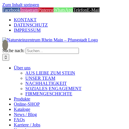
Zum Inhalt springen
Facebook
Instagram
Pinterest
WhatsApp
Telefon
E-Mail
KONTAKT
DATENSCHUTZ
IMPRESSUM
Suche nach:
Über uns
AUS LIEBE ZUM STEIN
UNSER TEAM
NACHHALTIGKEIT
SOZIALES ENGAGEMENT
FIRMENGESCHICHTE
Produkte
Online-SHOP
Kataloge
News / Blog
FAQs
Karriere / Jobs