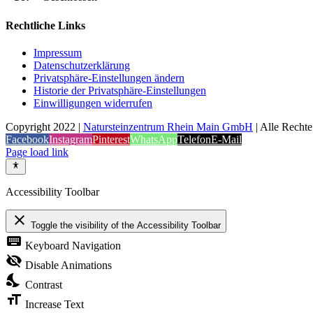
Rechtliche Links
Impressum
Datenschutzerklärung
Privatsphäre-Einstellungen ändern
Historie der Privatsphäre-Einstellungen
Einwilligungen widerrufen
Copyright 2022 |
Natursteinzentrum Rhein Main GmbH
| Alle Rechte
Facebook
Instagram
Pinterest
WhatsApp
Telefon
E-Mail
Page load link
Accessibility Toolbar
close
Toggle the visibility of the Accessibility Toolbar
keyboard
Keyboard Navigation
visibility_off
Disable Animations
nights_stay
Contrast
format_size
Increase Text