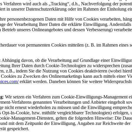
ses Verfahren wird auch als „Tracking“, d.h., Nachverfolgung der potent
dert in unserer Datenschutzerklärung oder im Rahmen der Einholung ei
re personenbezogenen Daten mit Hilfe von Cookies verarbeiten, hängt da
age der Verarbeitung Ihrer Daten die erklärte Einwilligung. Andernfall
en Betrieb unseres Onlineangebotes und dessen Verbesserung) verarbeite
cherdauer von permanenten Cookies mitteilen (z. B. im Rahmen eines so
:
Abhängig davon, ob die Verarbeitung auf Grundlage einer Einwilligung 
rbeitung Ihrer Daten durch Cookie-Technologien zu widersprechen (zus
ren, z.B., indem Sie die Nutzung von Cookies deaktivieren (wobei hier
Cookies zu Zwecken des Onlinemarketings kann auch mittels einer Vielz
oices.com/
erklärt werden. Daneben können Sie weitere Widerspruchshi
ng
: Wir setzen ein Verfahren zum Cookie-Einwilligungs-Management ein
ent-Verfahrens genannten Verarbeitungen und Anbieter eingeholt sow
ge nicht erneut wiederholen zu müssen und die Einwilligung entsprech
 Opt-In-Cookie, bzw. mithilfe vergleichbarer Technologien) erfolgen,
Cookie-Management-Diensten, gelten die folgenden Hinweise: Die Dauer
et und mit dem Zeitpunkt der Einwilligung, Angaben zur Reichweite der
ät gespeichert.