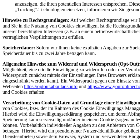
anzuzeigen, die ihren potentiellen Interessen entsprechen. Die
„Tracking“-Technologien einsetzen, informieren wir Sie geson
Hinweise zu Rechtsgrundlagen:
Auf welcher Rechtsgrundlage wir Ih
und Sie in die Nutzung von Cookies einwilligen, ist die Rechtsgrundl
unserer berechtigten Interessen (z.B. an einem betriebswirtschaftlich
vertraglichen Verpflichtungen zu erfüllen.
Speicherdauer:
Sofern wir Ihnen keine expliziten Angaben zur Spei
Speicherdauer bis zu zwei Jahre betragen kann.
Allgemeine Hinweise zum Widerruf und Widerspruch (Opt-Out)
Möglichkeit, eine erteilte Einwilligung zu widerrufen oder der Vera
Widerspruch zunächst mittels der Einstellungen Ihres Browsers erklä
eingeschränkt werden kann). Ein Widerspruch gegen den Einsatz von 
Webseiten
https://optout.aboutads.info
und
https://www.youronlinech
und Cookies erhalten.
Verarbeitung von Cookie-Daten auf Grundlage einer Einwilligu
von Cookies, bzw. der im Rahmen des Cookie-Einwilligungs-Managem
Hierbei wird die Einwilligungserklärung gespeichert, um deren Abfra
Speicherung kann serverseitig und/oder in einem Cookie (sogenanntes
können. Vorbehaltlich individueller Angaben zu den Anbietern von 
betragen. Hierbei wird ein pseudonymer Nutzer-Identifikator gebild
Diensteanbieter) sowie dem Browser, System und verwendeten Endger