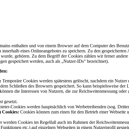
mains enthalten und von einem Browser auf dem Computer des Benutzers
innerhalb eines Onlineangebotes zu speichern. Zu den gespeicherten A
t wurde, gehören. Zu dem Begriff der Cookies zählen wir ferner andere
 gespeichert werden, auch als „Nutzer-IDs“ bezeichnet).
den:
:
Temporäre Cookies werden spätestens gelöscht, nachdem ein Nutzer e
em Schließen des Browsers gespeichert. So kann beispielsweise der Log
 können die Interessen von Nutzern, die zur Reichweitenmessung ode
t gesetzt.
nbieter-Cookies werden hauptsächlich von Werbetreibenden (sog. Dritt
) Cookies:
Cookies können zum einen für den Betrieb einer Webseite un
er werden Cookies im Regelfall auch im Rahmen der Reichweitenmessun
 Funktionen etc.) auf einzelnen Webseiten in einem Nutzerprofil gespei