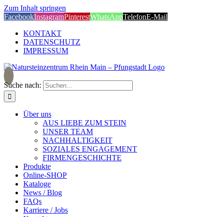
Zum Inhalt springen
Facebook
Instagram
Pinterest
WhatsApp
Telefon
E-Mail
KONTAKT
DATENSCHUTZ
IMPRESSUM
Suche nach:
Über uns
AUS LIEBE ZUM STEIN
UNSER TEAM
NACHHALTIGKEIT
SOZIALES ENGAGEMENT
FIRMENGESCHICHTE
Produkte
Online-SHOP
Kataloge
News / Blog
FAQs
Karriere / Jobs